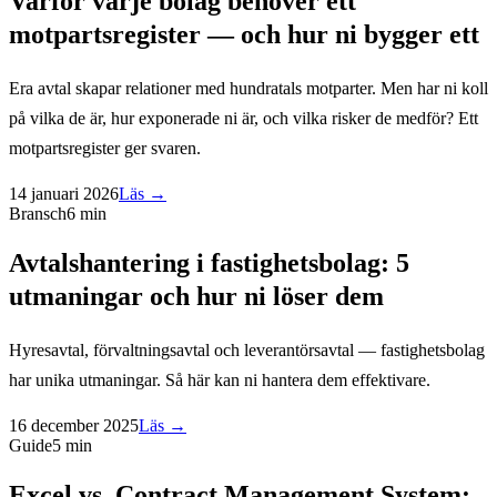
Varför varje bolag behöver ett
motpartsregister — och hur ni bygger ett
Era avtal skapar relationer med hundratals motparter. Men har ni koll
på vilka de är, hur exponerade ni är, och vilka risker de medför? Ett
motpartsregister ger svaren.
14 januari 2026
Läs →
Bransch
6 min
Avtalshantering i fastighetsbolag: 5
utmaningar och hur ni löser dem
Hyresavtal, förvaltningsavtal och leverantörsavtal — fastighetsbolag
har unika utmaningar. Så här kan ni hantera dem effektivare.
16 december 2025
Läs →
Guide
5 min
Excel vs. Contract Management System: