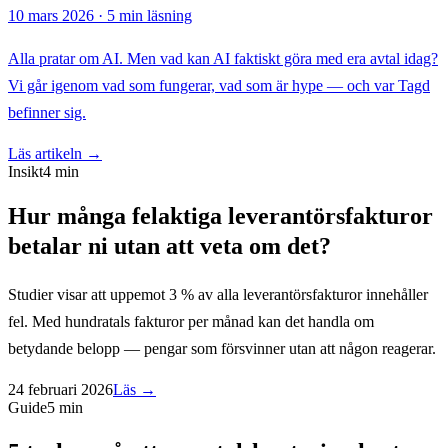
10 mars 2026
·
5 min
läsning
Alla pratar om AI. Men vad kan AI faktiskt göra med era avtal idag?
Vi går igenom vad som fungerar, vad som är hype — och var Tagd
befinner sig.
Läs artikeln
→
Insikt
4 min
Hur många felaktiga leverantörsfakturor
betalar ni utan att veta om det?
Studier visar att uppemot 3 % av alla leverantörsfakturor innehåller
fel. Med hundratals fakturor per månad kan det handla om
betydande belopp — pengar som försvinner utan att någon reagerar.
24 februari 2026
Läs →
Guide
5 min